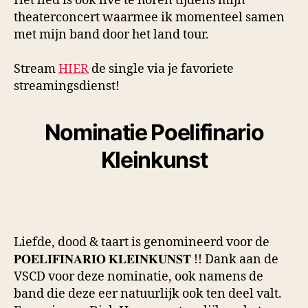
Het lied is ook live te horen tijdens mijn
theaterconcert waarmee ik momenteel samen
met mijn band door het land tour.
Stream
HIER
de single via je favoriete
streamingsdienst!
Nominatie Poelifinario
Kleinkunst
Liefde, dood & taart is genomineerd voor de
𝐏𝐎𝐄𝐋𝐈𝐅𝐈𝐍𝐀𝐑𝐈𝐎 𝐊𝐋𝐄𝐈𝐍𝐊𝐔𝐍𝐒𝐓 !! Dank aan de
VSCD voor deze nominatie, ook namens de
band die deze eer natuurlijk ook ten deel valt.